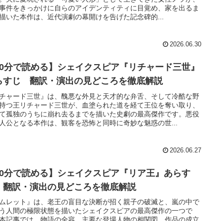
事件をきっかけに自らのアイデンティティに目覚め、家を出るま
描いた本作は、近代演劇の幕開けを告げた記念碑的...
2026.06.30
10分で読める】シェイクスピア『リチャード三世』
らすじ 翻訳・演出の見どころを徹底解説
チャード三世』は、醜悪な外見と天才的な弁舌、そして冷酷な野
持つ王リチャード三世が、血塗られた道を経て王位を奪い取り、
て孤独のうちに崩れ去るまでを描いた史劇の最高傑作です。悪役
人公となる本作は、観客を恐怖と同時に奇妙な魅惑の世...
2026.06.27
10分で読める】シェイクスピア『リア王』あらす
 翻訳・演出の見どころを徹底解説
ムレット』は、老王の盲目な決断が招く親子の破滅と、嵐の中で
う人間の極限状態を描いたシェイクスピアの最高傑作の一つで
本記事では、物語の全容、主要な登場人物の相関図、作品の成立