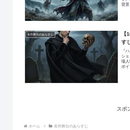
背景
【
名作舞台のあらすじ
す
『ハ
シェ
場人
ポイ
スポ
ホーム
名作舞台のあらすじ