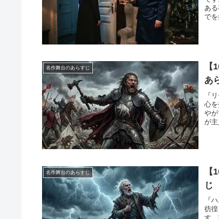
ある
でを
【
名作舞台のあらすじ
あ
『リ
心を
やが
が主
【
名作舞台のあらすじ
じ
『ハ
彷徨
す。