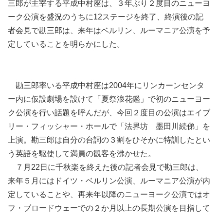
三郎が主宰する平成中村座は、３年ぶり２度目のニューヨ
ーク公演を盛況のうちに12ステージを終了、終演後の記
者会見で勘三郎は、来年はベルリン、ルーマニア公演を予
定していることを明らかにした。
勘三郎率いる平成中村座は2004年にリンカーンセンタ
ー内に仮設劇場を設けて「夏祭浪花鑑」で初のニューヨー
ク公演を行い話題を呼んだが、今回２度目の公演はエイブ
リー・フィッシャー・ホールで「法界坊 墨田川続俤」を
上演。勘三郎は自分の台詞の３割をひそかに特訓したとい
う英語を駆使して満員の観客を沸かせた。
７月22日に千秋楽を終えた後の記者会見で勘三郎は、
来年５月にはドイツ・ベルリン公演、ルーマニア公演が内
定していることや、再来年以降のニューヨーク公演ではオ
フ・ブロードウェーでの２か月以上の長期公演を目指して