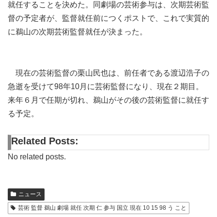
就任することを決めた。同劇場の芸術参与は、次期芸術監
督の予定者が、監督就任前につくポストで、これで実質的
に鵜山の次期芸術監督就任が決まった。
現在の芸術監督の栗山民也は、前任者である渡辺浩子の
急逝を受けて98年10月に芸術監督になり、現在２期目。
来年６月で任期が切れ、鵜山がその後の芸術監督に就任す
る予定。
Related Posts:
No related posts.
ニュース
芸術 監督 鵜山 劇場 就任 次期 仁 参与 国立 現在 10 15 98 う こと