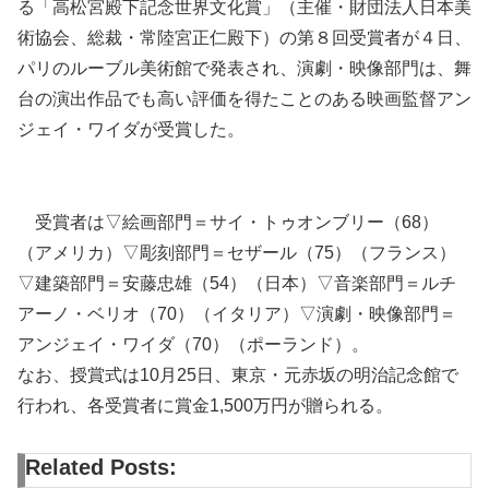
る「高松宮殿下記念世界文化賞」（主催・財団法人日本美
術協会、総裁・常陸宮正仁殿下）の第８回受賞者が４日、
パリのルーブル美術館で発表され、演劇・映像部門は、舞
台の演出作品でも高い評価を得たことのある映画監督アン
ジェイ・ワイダが受賞した。
受賞者は▽絵画部門＝サイ・トゥオンブリー（68）
（アメリカ）▽彫刻部門＝セザール（75）（フランス）
▽建築部門＝安藤忠雄（54）（日本）▽音楽部門＝ルチ
アーノ・ベリオ（70）（イタリア）▽演劇・映像部門＝
アンジェイ・ワイダ（70）（ポーランド）。
なお、授賞式は10月25日、東京・元赤坂の明治記念館で
行われ、各受賞者に賞金1,500万円が贈られる。
Related Posts: