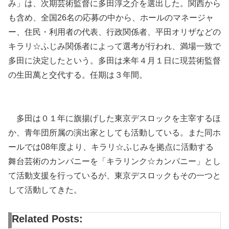
み」は、次期芸術監督に多田淳之介を選出した。関西から
も含め、全国26名の応募の中から、ホールのマネージャ
ー、住民・利用者の代表、行政関係者、平田オリザなどの
キラリ☆ふじみ関係者によって選考が行われ、満場一致で
多田に決定したという。多田は来年４月１日に現芸術監督
の生田萬と交代する。任期は３年間。
多田は０１年に旗揚げした東京デスロックを主宰するほ
か、青年団所属の演出家としても活動している。また同ホ
ールでは08年度より、キラリ☆ふじみを拠点に活動する
舞台芸術のカンパニーを「キラリンク☆カンパニー」とし
て活動支援を行っているが、東京デスロックもその一つと
して活動してきた。
Related Posts: