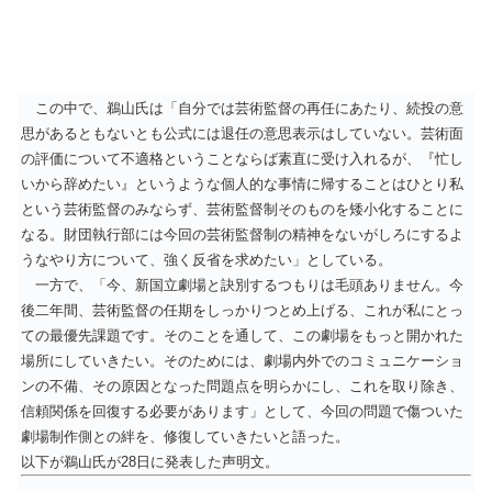
この中で、鵜山氏は「自分では芸術監督の再任にあたり、続投の意
思があるともないとも公式には退任の意思表示はしていない。芸術面
の評価について不適格ということならば素直に受け入れるが、『忙し
いから辞めたい』というような個人的な事情に帰することはひとり私
という芸術監督のみならず、芸術監督制そのものを矮小化することに
なる。財団執行部には今回の芸術監督制の精神をないがしろにするよ
うなやり方について、強く反省を求めたい」としている。
一方で、「今、新国立劇場と訣別するつもりは毛頭ありません。今
後二年間、芸術監督の任期をしっかりつとめ上げる、これが私にとっ
ての最優先課題です。そのことを通して、この劇場をもっと開かれた
場所にしていきたい。そのためには、劇場内外でのコミュニケーショ
ンの不備、その原因となった問題点を明らかにし、これを取り除き、
信頼関係を回復する必要があります」として、今回の問題で傷ついた
劇場制作側との絆を、修復していきたいと語った。
以下が鵜山氏が28日に発表した声明文。