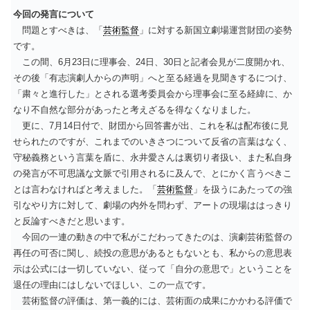
今回の発言について
問題とすべきは、「
芸術監督
」に対する新国立劇場運営財団の姿勢
です。
この間、6月23日に理事会、24日、30日と記者会見が二度開かれ、
その後「有志演劇人からの声明」へと至る経過を見聞きするにつけ、
「粛々と進行した」とされる選考委員会から理事会に至る経緯に、か
なり不自然な部分があったと考えざるを得なくなりました。
更に、7月14日付で、財団から回答書が出、これを私は配布後に見
せられたのですが、これまでのいきさつについて反省の言葉はなく、
守秘義務という言葉を盾に、永井愛さんは裏切り者扱い、また私自身
の発言が不可思議な文脈で引用されるに及んで、とにかく言うべきこ
とは言わなければと考えました。「
芸術監督
」を扱うにあたっての強
引なやり方に対して、劇場の内外を問わず、アートの現場ははっきり
と反論すべきだと思います。
今回の一連の動きの中で私がこだわってきたのは、演劇芸術監督の
再任の可否に関し、続投の意思があるともないとも、私からの意思表
示は公式には一切していない、従って「自分の意思で」ということを
退任の理由にはしないでほしい、この一点です。
芸術監督の評価は、第一義的には、芸術面の成果にかかわる評価で