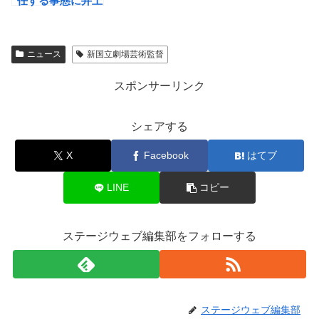
任する事態に井上
ひさしら演劇人が
「新国立劇場の自
省と再生を願う演
ニュース
新国立劇場芸術監督
劇人の声明」 を
発表
スポンサーリンク
シェアする
X
Facebook
はてブ
LINE
コピー
ステージウェブ編集部をフォローする
ステージウェブ編集部