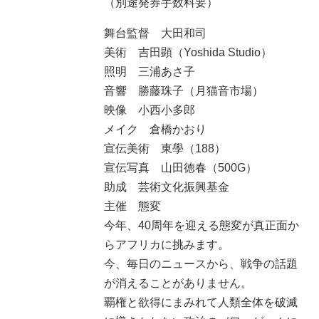
（別途発券手数料要）
舞台監督 大田和司
美術 吉田顕（Yoshida Studio）
照明 三浦あさ子
音響 勝藤珠子（月猫音市場）
映像 小西小多郎
メイク 倉橋かおり
宣伝美術 東學（188）
宣伝写真 山田徳春（500G）
助成 芸術文化振興基金
主催 態変
今年、40周年を迎える態変が真正面か
らアフリカに挑みます。
今、毎日のニュースから、戦争の話題
が消えることがありません。
覇権と欲得にまみれて人類全体を破滅