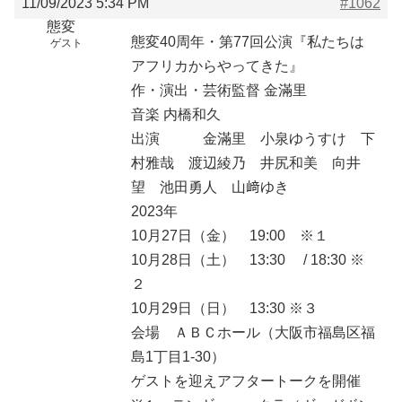
11/09/2023 5:34 PM
#1062
態変
態変40周年・第77回公演『私たちは
ゲスト
アフリカからやってきた』
作・演出・芸術監督 金滿里
音楽 内橋和久
出演 金滿里 小泉ゆうすけ 下
村雅哉 渡辺綾乃 井尻和美 向井
望 池田勇人 山﨑ゆき
2023年
10月27日（金） 19:00 ※１
10月28日（土） 13:30 / 18:30 ※
２
10月29日（日） 13:30 ※３
会場 ＡＢＣホール（大阪市福島区福
島1丁目1-30）
ゲストを迎えアフタートークを開催