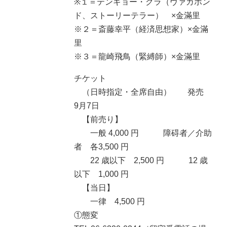
※１＝テンギョー・クラ（ヴァガボン
ド、ストーリーテラー） ×金滿里
※２＝斎藤幸平（経済思想家）×金滿
里
※３＝龍崎飛鳥（緊縛師）×金滿里
チケット
（日時指定・全席自由） 発売
9月7日
【前売り】
一般 4,000 円 障碍者／介助
者 各3,500 円
22 歳以下 2,500 円 12 歳
以下 1,000 円
【当日】
一律 4,500 円
①態変