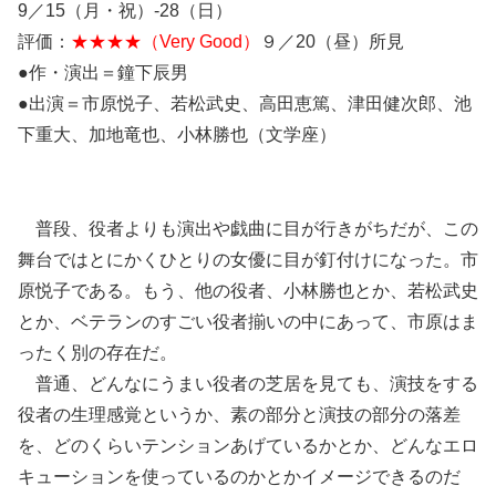
9／15（月・祝）‐28（日）
評価：
★★★★（Very Good）
９／20（昼）所見
●作・演出＝鐘下辰男
●出演＝市原悦子、若松武史、高田恵篤、津田健次郎、池
下重大、加地竜也、小林勝也（文学座）
普段、役者よりも演出や戯曲に目が行きがちだが、この
舞台ではとにかくひとりの女優に目が釘付けになった。市
原悦子である。もう、他の役者、小林勝也とか、若松武史
とか、ベテランのすごい役者揃いの中にあって、市原はま
ったく別の存在だ。
普通、どんなにうまい役者の芝居を見ても、演技をする
役者の生理感覚というか、素の部分と演技の部分の落差
を、どのくらいテンションあげているかとか、どんなエロ
キューションを使っているのかとかイメージできるのだ