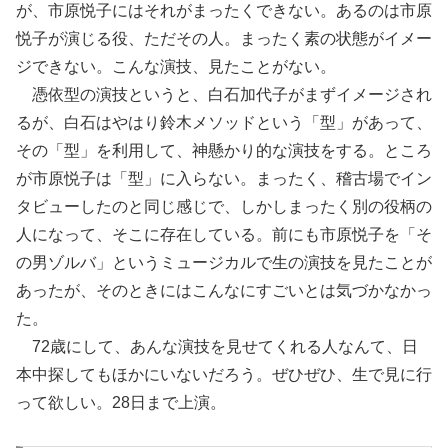
が、市原悦子にはそれがまったくできない。あるのは市原
悦子が演じる役、ただその人。まったく素の状態がイメー
ジできない。こんな演技、見たことがない。
憑依型の演技というと、白石加代子がまずイメージされ
るが、白石はやはり鈴木メソッドという「型」があって、
その「型」を利用して、神懸かり的な演技をする。ところ
が市原悦子は「型」に入らない。まったく、稽古場でイン
タビューしたのと同じ感じで、しかしまったく別の役柄の
人になって、そこに存在している。前にも市原悦子を「そ
の男ゾルバ」というミュージカルで生の演技を見たことが
あったが、そのときにはこんなにすごいとは気づかなかっ
た。
72歳にして、あんな演技を見せてくれる人なんて、日
本中探してもほかにいないだろう。ぜひぜひ、生で見に行
って欲しい。28日まで上演。